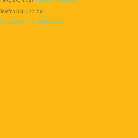
Ljubljana
,
1000
+ Google Zemljevidi
Telefon
030 372 255
Poglej Prizorišče spletno stran