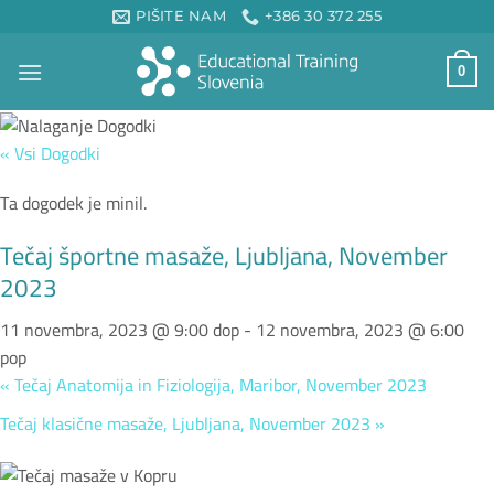
Skoči
PIŠITE NAM
+386 30 372 255
na
vsebino
0
« Vsi Dogodki
Ta dogodek je minil.
Tečaj športne masaže, Ljubljana, November
2023
11 novembra, 2023 @ 9:00 dop
-
12 novembra, 2023 @ 6:00
pop
«
Tečaj Anatomija in Fiziologija, Maribor, November 2023
Tečaj klasične masaže, Ljubljana, November 2023
»