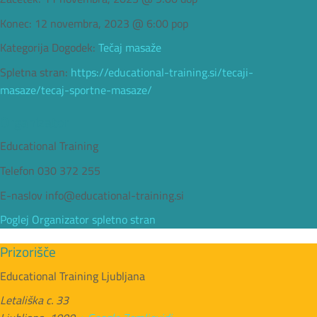
Konec:
12 novembra, 2023 @ 6:00 pop
Kategorija Dogodek:
Tečaj masaže
Spletna stran:
https://educational-training.si/tecaji-
masaze/tecaj-sportne-masaze/
Organizator
Educational Training
Telefon
030 372 255
E-naslov
info@educational-training.si
Poglej Organizator spletno stran
Prizorišče
Educational Training Ljubljana
Letališka c. 33