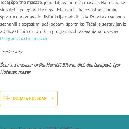
Tečaj športne masaže
, je nadaljevalni tečaj masaže. Na tečaju se
slušatelji, poleg praktičnega dela naučili kakovostne tehnike
športne obravnave in disfunkcije mehkih tkiv. Prav tako se bodo
seznanili s pogostimi poškodbami športnika. Tečaj je sestavljen iz
20 didaktičnih ur. Urnik in program izobraževanjana povezavi
Program.športne masaže
.
Predavanja:
Športna masaža:
Urška Hernčič Bitenc, dipl. del. terapevt, Igor
Hočevar, maser
DODAJ V KOLEDAR
Podrobnosti
Začetek:
11 novembra, 2023 @ 9:00 dop