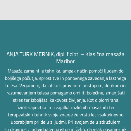
ANJA TURK MERNIK, dipl. fiziot. – Klasična masaža
Maribor
Masaža zame ni le tehnika, ampak način pomoči ljudem do
boljšega počutja, sprostitve in ponovnega zavedanja lastnega
telesa. Verjamem, da lahko s pravilnim pristopom, dotikom in
razumevanjem telesa pomagamo omiliti bolečine, zmanjšati
stres ter izboljšati kakovost življenja. Kot diplomirana
fizioterapevtka in izvajalka različnih masažnih ter
terapevtskih tehnik svoje znanje že vrsto let vsakodnevno
uporabljam pri delu z ljudmi. Pri svojem delu združujem
strokovnost, individualen pristop in željo, da vsak posameznik