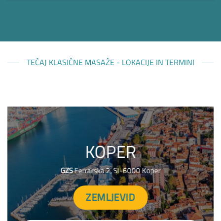
TEČAJ KLASIČNE MASAŽE - LOKACIJE IN TERMINI
KOPER
GZS
Ferrarska 2, SI-6000 Koper
ZEMLJEVID