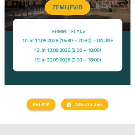
ZEMLJEVID
TERMINI TEČAJA:
10. in 11.09.2026 (16:30 – 20:30) – ONLINE
12. in 13.09.2026 (9:00 – 18:00)
19. in 20.09.2026 (9:00 – 18:00)
PRIJAVA
030 372 255