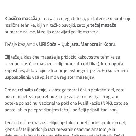
Klasična masaža
je masaža celega telesa, pri kateri se uporabljajo
različne tehnike, ki jih ni težko osvojiti, zato je
tečaj masaže
primeren za vse, ki želijo opravljati poklic maserja.
Tečaje izvajamo v
URI Soča – Ljubljana, Mariboru
in
Kopru
.
Cilj
tečaja klasične masaže je pridobiti kakovostne tehnike za
izvedbo klasične masaže in diplomo (ali certifikat), ki
omogoča
zaposlitev, delo v tujini ali odprtje lastnega s. p.- ja. Po končanem
usposabljanju vas vpišemo v register maserjev,
Gre za celovito učenje
, ki obsega teoretični in praktični del, zato
boste prejeli vso potrebno znanje za delo maserja. Program
poteka po načinu Nacionalne poklicne kvalifikacije (NPK), zato se
boste lahko po opravljanjem tečaju po želji prijavili tudi nanj.
Tečaj klasične masaže vključuje tako teoretični kot praktični del,
kjer slušatelji pridobijo razumevanje osnovne anatomije in
fiziologije telesa ter se naučijo različnih masažnih tehnik.
Tečaj