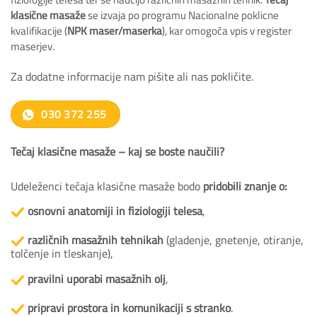
klasične masaže
se izvaja po programu Nacionalne poklicne
kvalifikacije (
NPK maser/maserka
), kar omogoča vpis v register
maserjev.
Za dodatne informacije nam pišite ali nas pokličite.
030 372 255
Tečaj klasične masaže – kaj se boste naučili?
Udeleženci tečaja klasične masaže bodo
pridobili znanje o:
osnovni anatomiji in fiziologiji telesa
,
r
azličnih masažnih tehnikah
(gladenje, gnetenje, otiranje,
tolčenje in tleskanje),
pravilni uporabi masažnih olj
,
pripravi prostora in komunikaciji s stranko
.