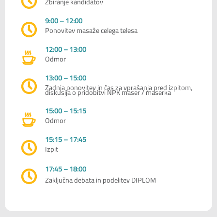
Zbiranje kandidatov
9:00 – 12:00
Ponovitev masaže celega telesa
12:00 – 13:00
Odmor
13:00 – 15:00
Zadnja ponovitev in čas za vprašanja pred izpitom,
diskusija o pridobitvi NPK maser / maserka
15:00 – 15:15
Odmor
15:15 – 17:45
Izpit
17:45 – 18:00
Zaključna debata in podelitev DIPLOM