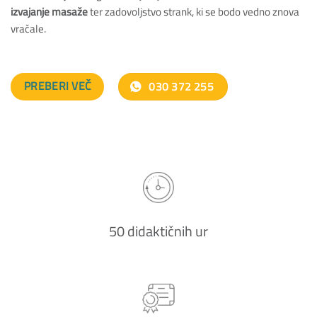
izvajanje masaže
ter zadovoljstvo strank, ki se bodo vedno znova
vračale.
PREBERI VEČ
030 372 255
50 didaktičnih ur