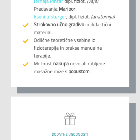
Jerneja Pintar
dipl. fiziot.
(vaje)
Predavanja
Maribor
:
Ksenija Sterger
, dipl. fiziot.
(anatomija)
Strokovno učno gradivo
in didaktični
material.
Odlične teoretične vsebine iz
fizioterapije in prakse manualne
terapije.
Možnost
nakupa
nove ali rabljene
masažne mize s
popustom
.
DODATNE UGODNOSTI