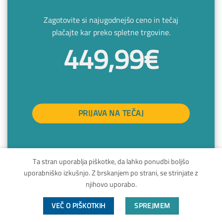
Zagotovite si najugodnejšo ceno in tečaj
plačajte kar preko spletne trgovine.
449,99€
PRIJAVA NA TEČAJ
Ta stran uporablja piškotke, da lahko ponudbi boljšo
uporabniško izkušnjo. Z brskanjem po strani, se strinjate z
njihovo uporabo.
Pri prijavi na tečaj klasične masaže
VEČ O PIŠKOTKIH
SPREJMEM
lahko izbirate med različnimi