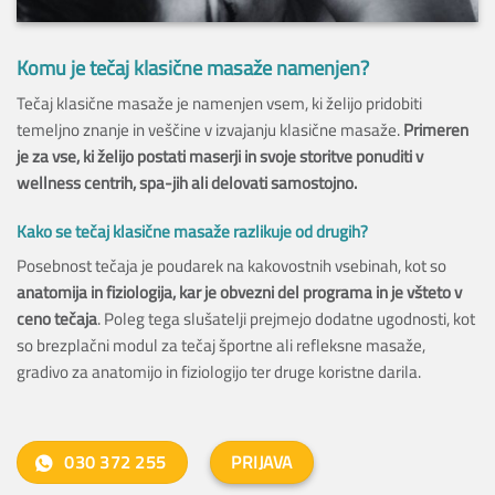
Komu je tečaj klasične masaže namenjen?
Tečaj klasične masaže je namenjen vsem, ki želijo pridobiti
temeljno znanje in veščine v izvajanju klasične masaže.
Primeren
je za vse, ki želijo postati maserji in svoje storitve ponuditi v
wellness centrih, spa-jih ali delovati samostojno.
Kako se tečaj klasične masaže razlikuje od drugih?
Posebnost tečaja je poudarek na kakovostnih vsebinah, kot so
anatomija in fiziologija, kar je obvezni del programa in je všteto v
ceno tečaja
. Poleg tega slušatelji prejmejo dodatne ugodnosti, kot
so brezplačni modul za tečaj športne ali refleksne masaže,
gradivo za anatomijo in fiziologijo ter druge koristne darila.
030 372 255
PRIJAVA