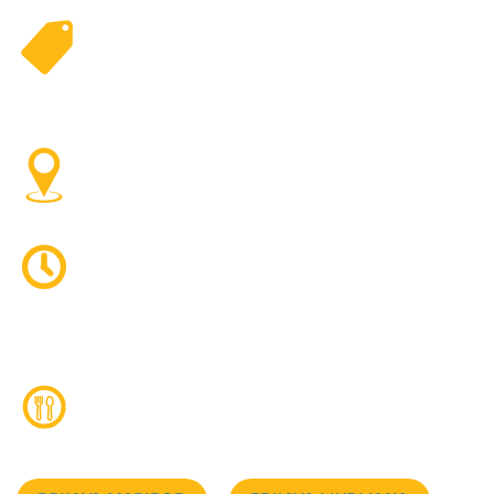
449,99€
URI Soča,
Ljubljana | Maribor | Koper
Gradivo | Anatomija in fiziologija | 50
šolskih ur
Coffee break