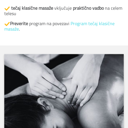
tečaj klasične masaže
vključuje
praktično vadbo
na celem
telesu
Preverite
program na povezavi
Program tečaj klasične
masaže
.