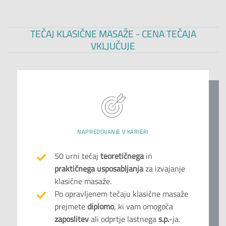
TEČAJ KLASIČNE MASAŽE - CENA TEČAJA
VKLJUČUJE
NAPREDOVANJE V KARIERI
50 urni tečaj
teoretičnega
in
praktičnega usposabljanja
za izvajanje
klasične masaže.
Po opravljenem tečaju klasične masaže
prejmete
diplomo
, ki vam omogoča
zaposlitev
ali odprtje lastnega
s.p.
-ja.